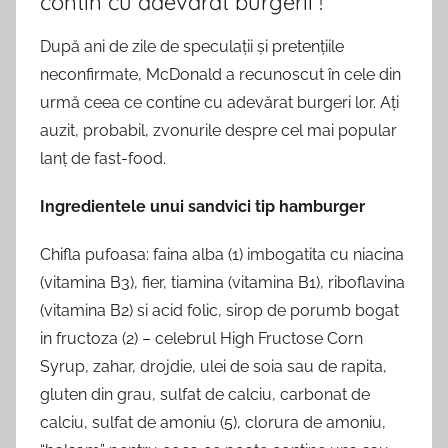
contin cu adevarat burgerii !
După ani de zile de speculații și pretențiile
neconfirmate, McDonald a recunoscut în cele din
urmă ceea ce contine cu adevărat burgeri lor. Ați
auzit, probabil, zvonurile despre cel mai popular
lanț de fast-food.
Ingredientele unui sandvici tip hamburger
Chifla pufoasa: faina alba (1) imbogatita cu niacina
(vitamina B3), fier, tiamina (vitamina B1), riboflavina
(vitamina B2) si acid folic, sirop de porumb bogat
in fructoza (2) – celebrul High Fructose Corn
Syrup, zahar, drojdie, ulei de soia sau de rapita,
gluten din grau, sulfat de calciu, carbonat de
calciu, sulfat de amoniu (5), clorura de amoniu,