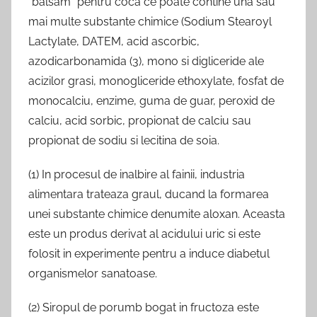
“balsam” pentru coca ce poate contine una sau
mai multe substante chimice (Sodium Stearoyl
Lactylate, DATEM, acid ascorbic,
azodicarbonamida (3), mono si digliceride ale
acizilor grasi, monogliceride ethoxylate, fosfat de
monocalciu, enzime, guma de guar, peroxid de
calciu, acid sorbic, propionat de calciu sau
propionat de sodiu si lecitina de soia.
(1) In procesul de inalbire al fainii, industria
alimentara trateaza graul, ducand la formarea
unei substante chimice denumite aloxan. Aceasta
este un produs derivat al acidului uric si este
folosit in experimente pentru a induce diabetul
organismelor sanatoase.
(2) Siropul de porumb bogat in fructoza este