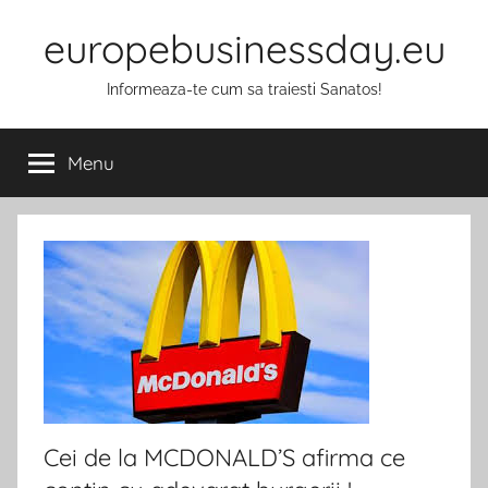
Skip
europebusinessday.eu
to
content
Informeaza-te cum sa traiesti Sanatos!
Menu
Cei de la MCDONALD’S afirma ce