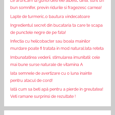
Le aruncam la gunoi desi ele albesc dintii, sunt un
bun somnifer, previn ridurile si fragezesc carnea!
Lapte de turmeric,o bautura vindecatoare
Ingredientul secret din bucataria ta care te scapa
de punctele negre de pe fata!
Infectia cu helicobacter sau boala mainilor
murdare poate fi tratata in mod natural.Iata reteta
Imbunatatirea vederii, stimularea imunitatii: cele
mai bune surse naturale de vitamina A
Iata semnele de avertizare cu o luna inainte
pentru atacul de cord!
Iată cum sa beti apă pentru a pierde in greutatea!
Veti ramane surprinsi de rezultate !