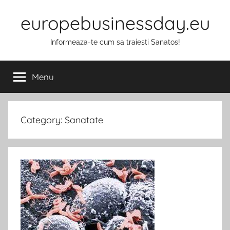
Skip
europebusinessday.eu
to
content
Informeaza-te cum sa traiesti Sanatos!
Menu
Category:
Sanatate