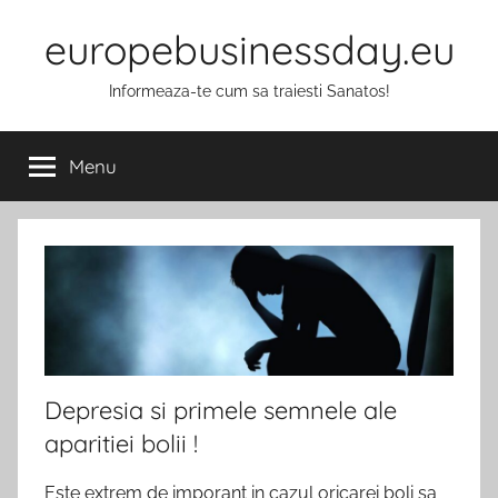
Skip
europebusinessday.eu
to
content
Informeaza-te cum sa traiesti Sanatos!
Menu
Depresia si primele semnele ale
aparitiei bolii !
Este extrem de imporant in cazul oricarei boli sa